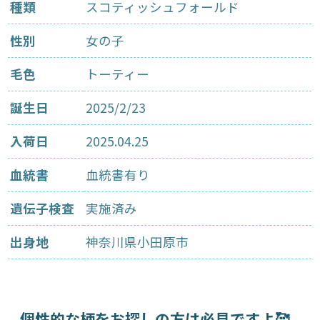
種類
スコティッシュフォールド
性別
女の子
毛色
トーティー
誕生日
2025/2/23
入荷日
2025.04.25
血統書
血統書有り
遺伝子検査
実施済み
出身地
神奈川県小田原市
個性的な柄をお探しの方は必見ですよ🥰