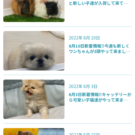
と新しい子達が入荷して来てい
ますよ〜♪
2022年 6月 10日
6月10日新着情報‼️今週も新しく
ワンちゃんが3頭やって来ました
よ♪まだまだリニューアルオー
プン価格継続中ですよ〜
2022年 6月 3日
6月3日新着情報‼️キャッテリーか
ら可愛い子猫達がやって来まし
たよ♪久しぶりの黒シュナちゃ
んも注目です‼️
2022年 5月 27日