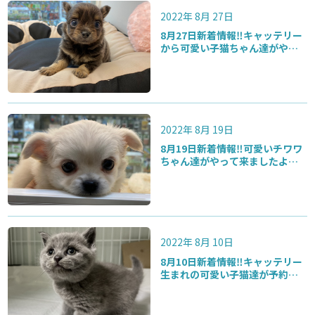
2022年 8月 27日
8月27日新着情報‼️キャッテリー
から可愛い子猫ちゃん達がやっ
て来ましたよ〜♪
2022年 8月 19日
8月19日新着情報‼️可愛いチワワ
ちゃん達がやって来ましたよ♪
他のペット達も夏休み特別価格
になっています‼️
2022年 8月 10日
8月10日新着情報‼️キャッテリー
生まれの可愛い子猫達が予約受
付中になりました‼️