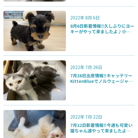
2022年 8月 6日
8月6日新着情報‼️久しぶりにヨー
キーがやって来ましたよ♪小振
りな可愛い男の子ですよ‼️
2022年 7月 26日
7月26日出産情報‼️キャッテリー
KittenBlueでノルウェージャ
ン・ブリティッシュ・スコティ
ッシュのベビーが生まれていま
す‼️
2022年 7月 22日
7月22日新着情報‼️今週も可愛い
猫ちゃん達やって来ましたよ♪
二度と無いキョーレツなお買得