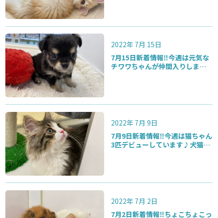
即決価格になっています‼️
2022年 7月 15日
7月15日新着情報‼️今週は元気な
チワワちゃんが仲間入りしまし
たよ♪広ーい犬舎元気にを走り
回っていますよ〜
2022年 7月 9日
7月9日新着情報‼️今週は猫ちゃん
3匹デビューしています♪犬猫・
ウサギなどサマーセール価格に
なっています‼️
2022年 7月 2日
7月2日新着情報‼️ちょこちょこっ