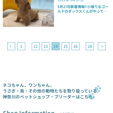
5月27日新着情報‼️小振りなゴー
ルドのダックスくんがやって来
ましたよ♪リニューアルオープ
ン記念で子猫ちゃん限定3匹が5
万円になっています‼️
1
12
13
14
15
16
18
…
…
ネコちゃん、ワンちゃん、
うさぎ・鳥・その他の動物たちを取り扱っている、
神奈川のペットショップ・ブリーダーはこちら。
Shop Information